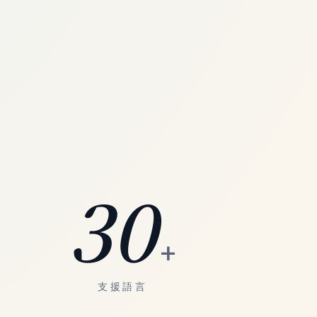
30
+
支援語言