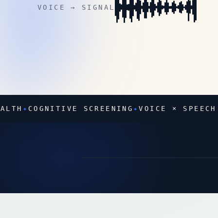
VOICE → SIGNAL
TH
✦
COGNITIVE SCREENING
✦
VOICE × SPEECH ×