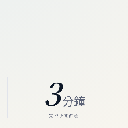
3
分鐘
完成快速篩檢