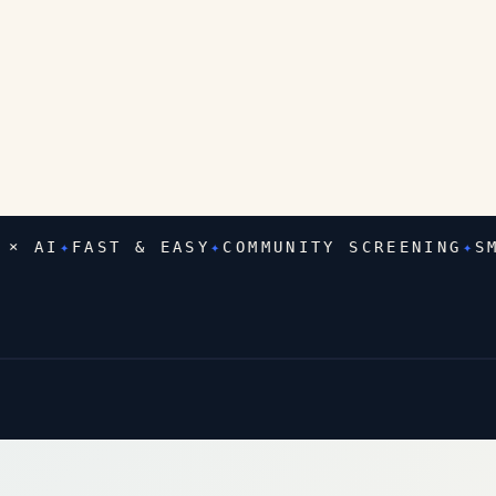
 AI
✦
FAST & EASY
✦
COMMUNITY SCREENING
✦
SMAR