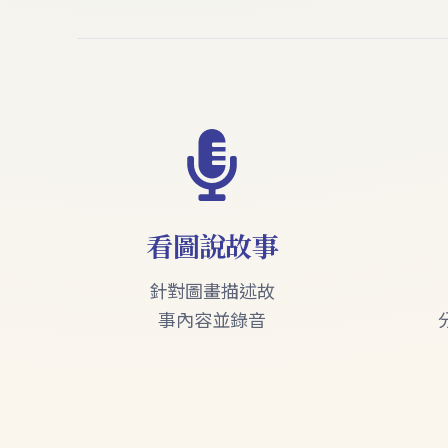
看圖說故事
針對圖畫描述故
事內容並錄音